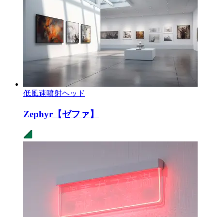
低風速噴射ヘッド
Zephyr【ゼファ】