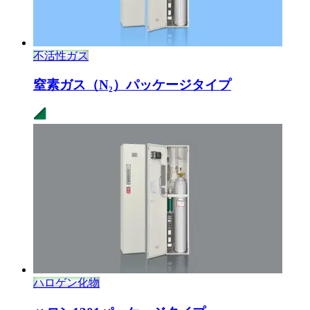
不活性ガス
窒素ガス（N₂）
パッケージタイプ
ハロゲン化物