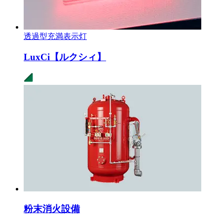
透過型充満表示灯
LuxCi【ルクシィ】
粉末消火設備