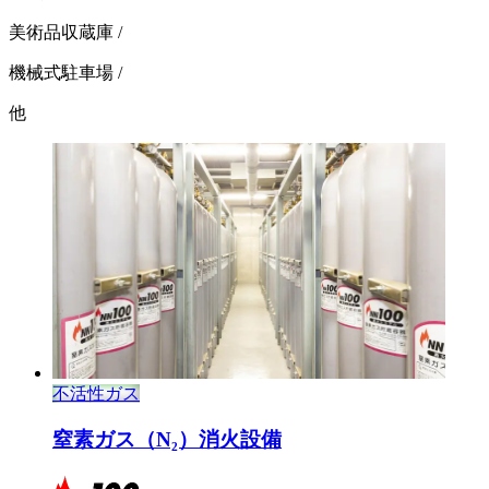
美術品収蔵庫
/
機械式駐車場
/
他
不活性ガス
窒素ガス（N₂）
消火設備